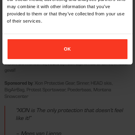
Tot nu toe had hij geen goede ervaringen met beschermende
may combine it with other information that you’ve
kleding: “Ik ben erg blij met de samenwerking met
XION
. Eerder
provided to them or that they’ve collected from your use
was ik nooit zo tevreden met protectie materiaal omdat ik vond
of their services.
dat het in de weg zat en ik het idee had dat het mijn skiën
beperkte. Sinds ik op aanraden van een vriend de backprotector
van
XION
heb geprobeerd was ik eigenlijk meteen overtuigd en
wil ik niets anders dragen dan deze. Dat het ook nog eens een
OK
Nederlands merk is, is al helemaal top. Zo kan ik fijn een
persoonlijke band opbouwen met het merk en lekker bij de roots
blijven. De mensen bij
XION
zijn ook top. Ik heb er zin in, in ieder
geval!
Sponsored by
: Xion Protective Gear, Sinner, HEAD skis,
BigAirBag, Protest Sportswear, Poederbaas, Montana
Snowcenter
“XION is The only protection that doesn’t feel
like it!”
– Mees van Lierop